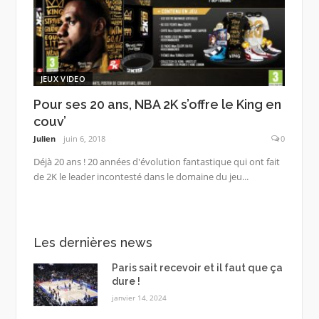
JEUX VIDEO
Pour ses 20 ans, NBA 2K s’offre le King en
couv’
Julien
juin 6, 2018
0
Déjà 20 ans ! 20 années d'évolution fantastique qui ont fait
de 2K le leader incontesté dans le domaine du jeu...
Les dernières news
Paris sait recevoir et il faut que ça
dure !
janvier 14, 2024