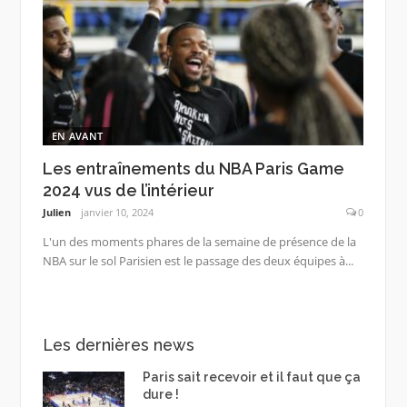
EN AVANT
Les entraînements du NBA Paris Game
2024 vus de l’intérieur
Julien
janvier 10, 2024
0
L'un des moments phares de la semaine de présence de la
NBA sur le sol Parisien est le passage des deux équipes à...
Les dernières news
Paris sait recevoir et il faut que ça
dure !