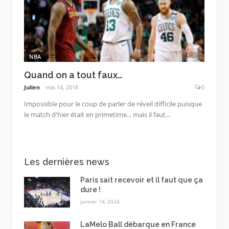
NBA
Quand on a tout faux…
Julien
mai 14, 2018
0
Impossible pour le coup de parler de réveil difficile puisque
le match d'hier était en primetime... mais il faut...
Les dernières news
Paris sait recevoir et il faut que ça
dure !
janvier 14, 2024
LaMelo Ball débarque en France