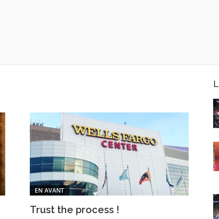
L
EN AVANT
Trust the process !