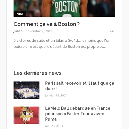
NBA
Comment ça va à Boston ?
Julien
novembre 7, 2019
0
5 victoires de suite et un bilan à 5v, 1d... le moins que l'on
puisse dire est que le départ de Boston est propre et...
Les dernières news
Paris sait recevoir et il faut que ça
dure !
janvier 14, 2024
LaMelo Ball débarque en France
pour son « Faster Tour » avec
Puma
mai 23, 2023