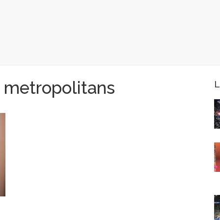
s metropolitans
L