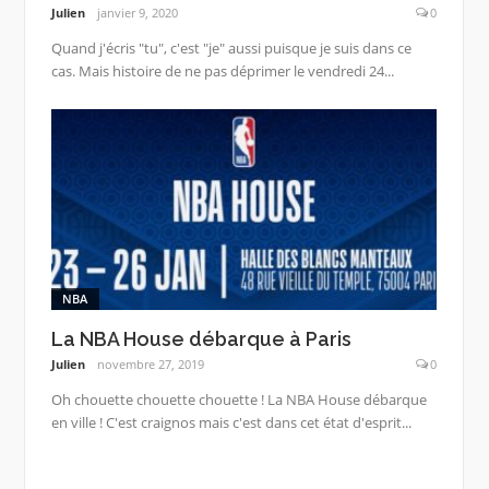
Julien
janvier 9, 2020
0
Quand j'écris "tu", c'est "je" aussi puisque je suis dans ce
cas. Mais histoire de ne pas déprimer le vendredi 24...
NBA
La NBA House débarque à Paris
Julien
novembre 27, 2019
0
Oh chouette chouette chouette ! La NBA House débarque
en ville ! C'est craignos mais c'est dans cet état d'esprit...