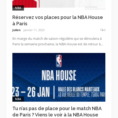
NBA
Réservez vos places pour la NBA House
à Paris
Julien
janvier 11, 2023
0
En marge du match de saison régulière qui se déroulera à
Paris la semaine prochaine, la NBA House est de retour à...
NBA
Tu n’as pas de place pour le match NBA
de Paris ? Viens le voir à la NBA House