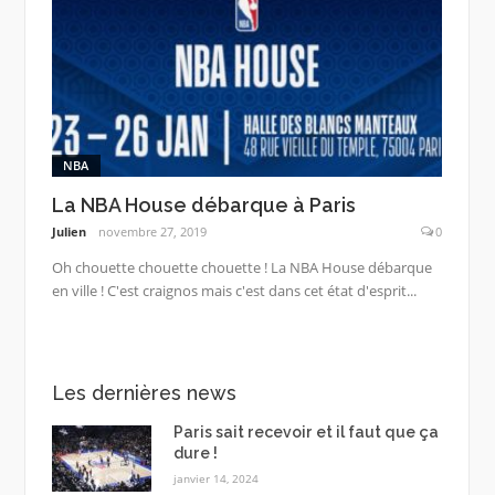
NBA
La NBA House débarque à Paris
Julien
novembre 27, 2019
0
Oh chouette chouette chouette ! La NBA House débarque
en ville ! C'est craignos mais c'est dans cet état d'esprit...
Les dernières news
Paris sait recevoir et il faut que ça
dure !
janvier 14, 2024