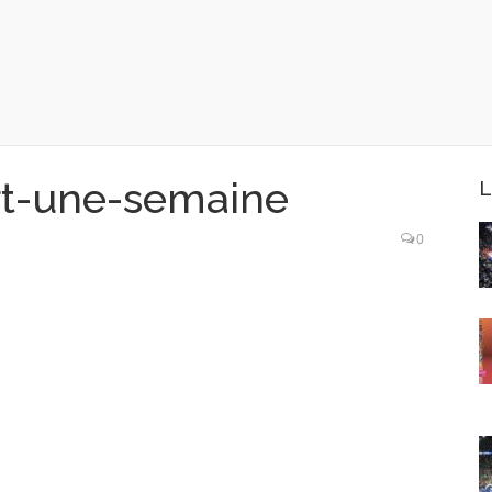
rt-une-semaine
L
0