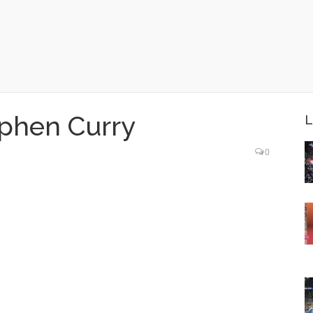
phen Curry
L
0