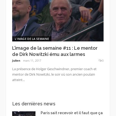
L'IMAGE DE LA SEMAINE
L’image de la semaine #11 : Le mentor
de Dirk Nowitzki ému aux larmes
Julien
mars 11, 2017
0
La présence de Holger Geschwindner, premier coach et
mentor de Dirk Nowitzki, le soir où son ancien poulain
atteint...
Les dernières news
Paris sait recevoir et il faut que ça