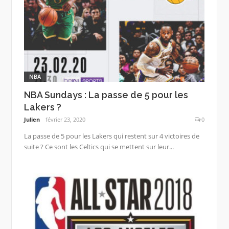
NBA
NBA Sundays : La passe de 5 pour les
Lakers ?
Julien
février 23, 2020
0
La passe de 5 pour les Lakers qui restent sur 4 victoires de
suite ? Ce sont les Celtics qui se mettent sur leur...