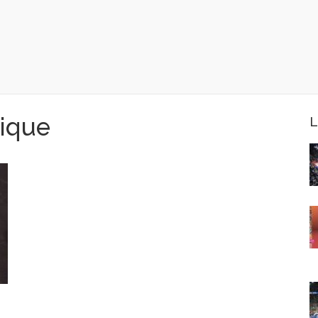
ique
L