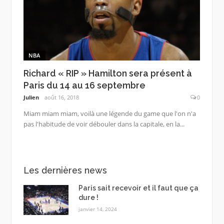
NBA
Richard « RIP » Hamilton sera présent à
Paris du 14 au 16 septembre
Julien
août 16, 2018
0
Miam miam miam, voilà une légende du game que l'on n'a
pas l'habitude de voir débouler dans la capitale, en la...
Les dernières news
Paris sait recevoir et il faut que ça
dure !
janvier 14, 2024