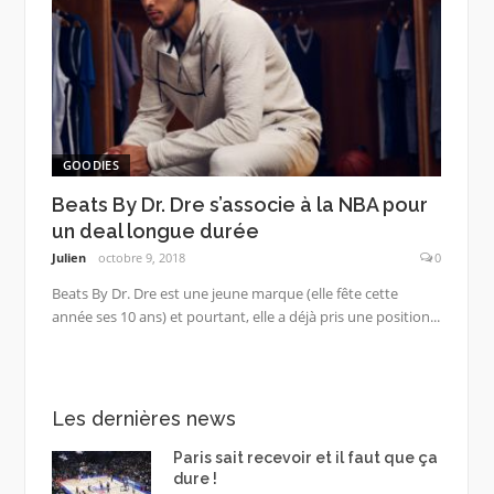
GOODIES
Beats By Dr. Dre s’associe à la NBA pour
un deal longue durée
Julien
octobre 9, 2018
0
Beats By Dr. Dre est une jeune marque (elle fête cette
année ses 10 ans) et pourtant, elle a déjà pris une position...
Les dernières news
Paris sait recevoir et il faut que ça
dure !