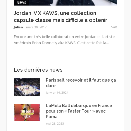
NEWS
Jordan IV X KAWS, une collection
capsule classe mais difficile à obtenir
Julien
mars 30, 2017
0
Encore une très belle collaboration entre Jordan et l'artiste
Américain Brian Donnelly aka KAWS. C'est cette fois la...
Les dernières news
Paris sait recevoir et il faut que ça
dure !
janvier 14, 2024
LaMelo Ball débarque en France
pour son « Faster Tour » avec
Puma
mai 23, 2023