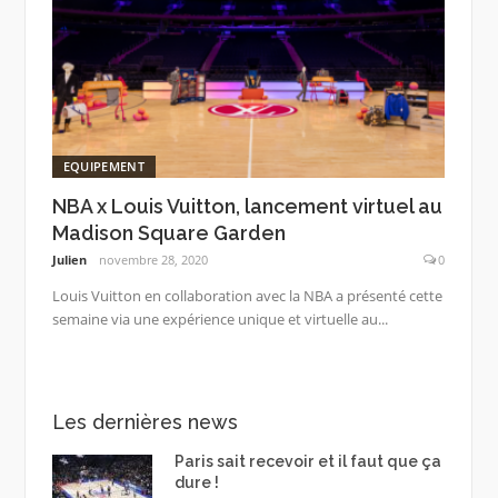
EQUIPEMENT
NBA x Louis Vuitton, lancement virtuel au
Madison Square Garden
Julien
novembre 28, 2020
0
Louis Vuitton en collaboration avec la NBA a présenté cette
semaine via une expérience unique et virtuelle au...
Les dernières news
Paris sait recevoir et il faut que ça
dure !