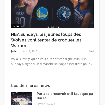
NBA
NBA Sundays, les jeunes loups des
Wolves vont tenter de croquer les
Warriors
Julien
mars 11, 2018
0
Voilà ! C'est ça qu'on veut ! Une affiche digne d'un NBA
Sundays, digne d'un dimanche soir déjà assez triste pour...
Les dernières news
Paris sait recevoir et il faut que ça
dure !
janvier 14, 2024