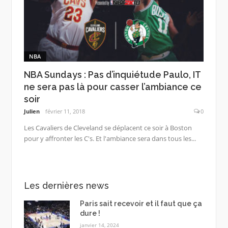
NBA
NBA Sundays : Pas d’inquiétude Paulo, IT
ne sera pas là pour casser l’ambiance ce
soir
Julien
février 11, 2018
0
Les Cavaliers de Cleveland se déplacent ce soir à Boston
pour y affronter les C's. Et l'ambiance sera dans tous les...
Les dernières news
Paris sait recevoir et il faut que ça
dure !
janvier 14, 2024