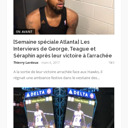
EN AVANT
[Semaine spéciale Atlanta] Les
Interviews de George, Teague et
Séraphin après leur victoire à l’arrachée
Thierry Lardoux
mars 6, 2017
0
A la sortie de leur victoire arrachée face aux Hawks, il
régnait une ambiance festive dans le vestiaire des...