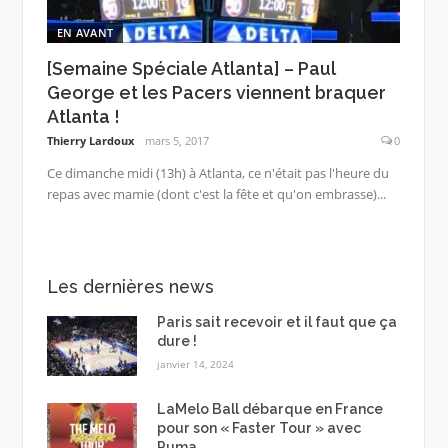
EN AVANT
[Semaine Spéciale Atlanta] – Paul
George et les Pacers viennent braquer
Atlanta !
Thierry Lardoux
mars 5, 2017
0
Ce dimanche midi (13h) à Atlanta, ce n'était pas l'heure du
repas avec mamie (dont c'est la fête et qu'on embrasse)...
Les dernières news
Paris sait recevoir et il faut que ça
dure !
janvier 14, 2024
LaMelo Ball débarque en France
pour son « Faster Tour » avec
Puma