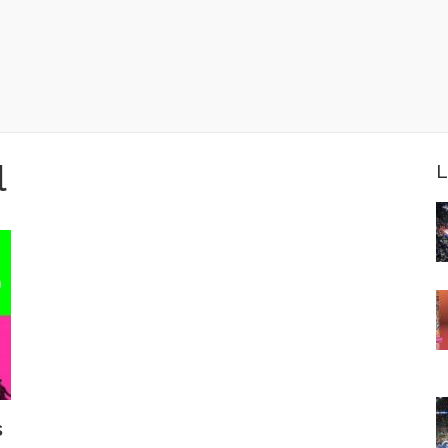
l
L
s