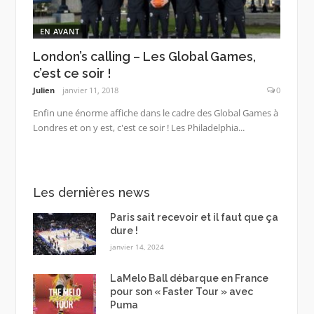
EN AVANT
London’s calling – Les Global Games,
c’est ce soir !
Julien
janvier 11, 2018
0
Enfin une énorme affiche dans le cadre des Global Games à
Londres et on y est, c'est ce soir ! Les Philadelphia...
Les dernières news
Paris sait recevoir et il faut que ça
dure !
janvier 14, 2024
LaMelo Ball débarque en France
pour son « Faster Tour » avec
Puma