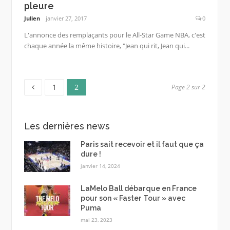
pleure
Julien
janvier 27, 2017
0
L'annonce des remplaçants pour le All-Star Game NBA, c'est
chaque année la même histoire, "Jean qui rit, Jean qui...
Page
Page
Pagination
1
2
Page 2 sur 2
des
Les dernières news
publications
Paris sait recevoir et il faut que ça
dure !
janvier 14, 2024
LaMelo Ball débarque en France
pour son « Faster Tour » avec
Puma
mai 23, 2023