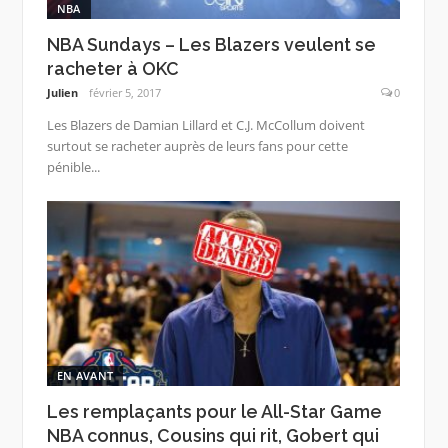
NBA
NBA Sundays – Les Blazers veulent se
racheter à OKC
Julien
février 5, 2017
0
Les Blazers de Damian Lillard et C.J. McCollum doivent
surtout se racheter auprès de leurs fans pour cette
pénible...
EN AVANT
Les remplaçants pour le All-Star Game
NBA connus, Cousins qui rit, Gobert qui