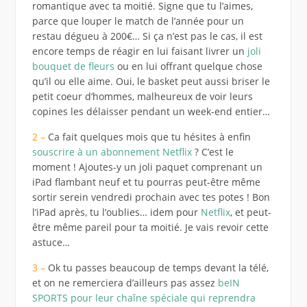
romantique avec ta moitié. Signe que tu l’aimes,
parce que louper le match de l’année pour un
restau dégueu à 200€… Si ça n’est pas le cas, il est
encore temps de réagir en lui faisant livrer un
joli
bouquet de fleurs
ou en lui offrant quelque chose
qu’il ou elle aime. Oui, le basket peut aussi briser le
petit coeur d’hommes, malheureux de voir leurs
copines les délaisser pendant un week-end entier…
2 –
Ca fait quelques mois que tu hésites à enfin
souscrire à un abonnement Netflix
? C’est le
moment ! Ajoutes-y un joli paquet comprenant un
iPad flambant neuf et tu pourras peut-être même
sortir serein vendredi prochain avec tes potes ! Bon
l’iPad après, tu l’oublies… idem pour
Netflix
, et peut-
être même pareil pour ta moitié. Je vais revoir cette
astuce…
3 –
Ok tu passes beaucoup de temps devant la télé,
et on ne remerciera d’ailleurs pas assez
beIN
SPORTS pour leur chaîne spéciale qui reprendra