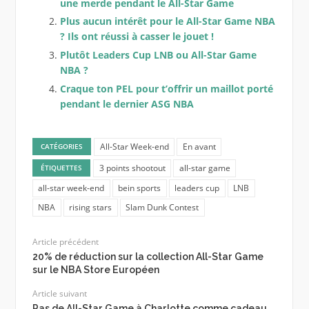
une merde pendant le All-Star Game
Plus aucun intérêt pour le All-Star Game NBA
? Ils ont réussi à casser le jouet !
Plutôt Leaders Cup LNB ou All-Star Game
NBA ?
Craque ton PEL pour t’offrir un maillot porté
pendant le dernier ASG NBA
All-Star Week-end
En avant
CATÉGORIES
3 points shootout
all-star game
ÉTIQUETTES
all-star week-end
bein sports
leaders cup
LNB
NBA
rising stars
Slam Dunk Contest
Article précédent
20% de réduction sur la collection All-Star Game
sur le NBA Store Européen
Article suivant
Pas de All-Star Game à Charlotte comme cadeau