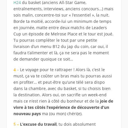
H24
du basket (anciens All-Star Game,
entraînements, interviews, anciens concours…) mais
sois malin, concentre-toi sur « l’essentiel », la nuit.
Borde ta moitié, accorde-lui un minimum de temps
en journée, matte entre deux matchs de Leaders
Cup un épisode de Melrose Place et le tour est joué.
Tu pourras compléter le tout par une petite
livraison d’un menu B12 du jap du coin, car oui, il
faudra t’alimenter et là, ça ne sera pas le moment
de demander quoique ce soit…
4 –
Le voyage pour te rattraper ! Alors là, c’est le
must, ça va te coûter un bras mais tu pourras aussi
en profiter… et peut-être qu’une télé sera dispo
dans la chambre, avec du basket, si tu choisis bien
la destination. Alors oui, on sacrifie un week-end
mais ce n’est rien à côté du bonheur et de la
joie de
vivre à tes côtés l’expérience de découverte d’un
nouveau pays
ma (ou mon) chéri(e).
5 –
L’excuse du travail
, tu dois absolument