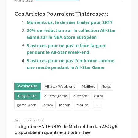
PARTAGES
Ces Articles Pourraient T'intéresser:
Momentous, le dernier trailer pour 2K17
20% de réduction sur la collection All-Star
Game sur le NBA Store Européen
5 astuces pour ne pas te faire larguer
pendant le All-Star Week-end
5 astuces pour ne pas t’endormir comme
une merde pendant le All-Star Game
All-Star Week-end
Maillots
News
CATÉGORIES
all-star game
auctions
curry
ÉTIQUETTES
game worn
jersey
lebron
maillot
PEL
Article précédent
La figurine ENTERBAY de Michael Jordan ASG 96
disponible en quantité ultra limitée