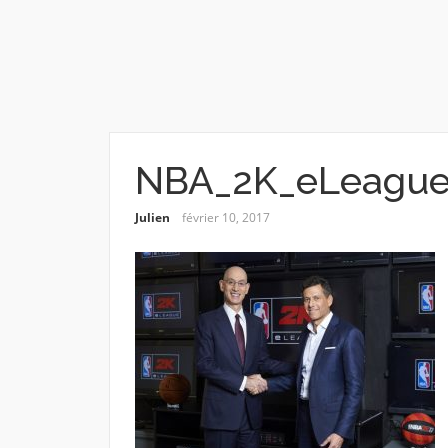
NBA_2K_eLeagu
Julien
février 10, 2017