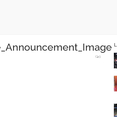
e_Announcement_Image
L
0