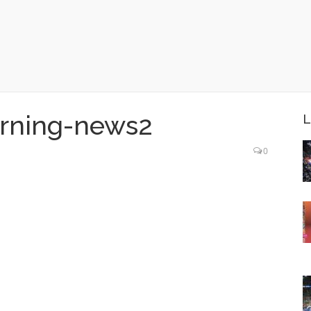
orning-news2
L
0