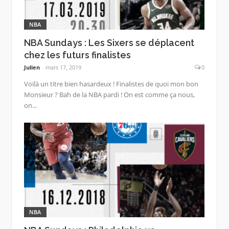
NBA
NBA Sundays : Les Sixers se déplacent
chez les futurs finalistes
Julien
mars 17, 2019
0
Voilà un titre bien hasardeux ! Finalistes de quoi mon bon
Monsieur ? Bah de la NBA pardi ! On est comme ça nous,
on...
NBA