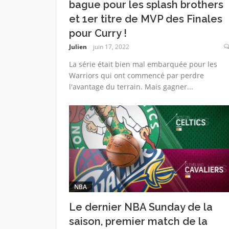
bague pour les splash brothers
et 1er titre de MVP des Finales
pour Curry !
Julien
juin 17, 2022
La série était bien mal embarquée pour les
Warriors qui ont commencé par perdre
l'avantage du terrain. Mais gagner...
NBA
Le dernier NBA Sunday de la
saison, premier match de la