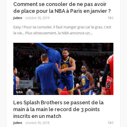
Comment se consoler de ne pas avoir
de place pour la NBA à Paris en janvier ?
Julien
octobre 30, 2019
0
Easy ! Pour se consoler, il faut manger gras car le gras, c'est
la vie... Plus sérieusement, la NBA annonce un...
NBA
Les Splash Brothers se passent de la
main à la main le record de 3 points
inscrits en un match
Julien
octobre 30, 2018
0