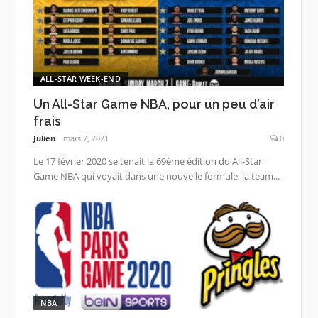
ALL-STAR WEEK-END
Un All-Star Game NBA, pour un peu d’air
frais
Julien
mars 7, 2021
0
Le 17 février 2020 se tenait la 69ème édition du All-Star
Game NBA qui voyait dans une nouvelle formule, la team...
NBA