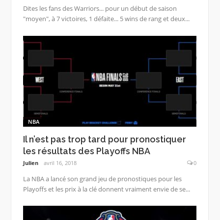
Dites les fans des Warriors... pour un début de saison
"moyen", à 7 victoires, 1 défaite... 5 wins de rang et deux...
NBA
Il n’est pas trop tard pour pronostiquer
les résultats des Playoffs NBA
Julien
avril 16, 2018
0
La NBA a lancé son grand jeu de pronostiques pour les
Playoffs et les prix à la clé donnent vraiment envie de se...