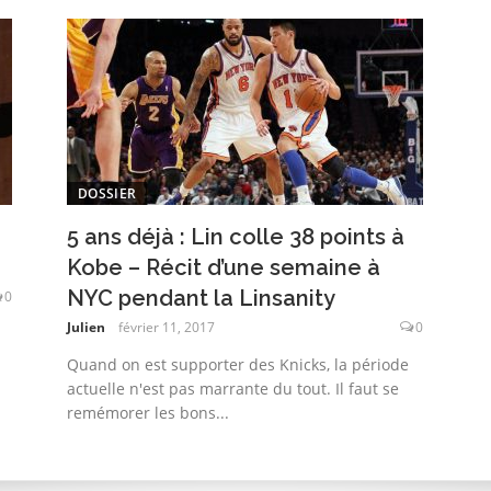
DOSSIER
5 ans déjà : Lin colle 38 points à
Kobe – Récit d’une semaine à
NYC pendant la Linsanity
0
Julien
février 11, 2017
0
Quand on est supporter des Knicks, la période
actuelle n'est pas marrante du tout. Il faut se
remémorer les bons...