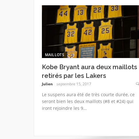
MAILLOTS
Kobe Bryant aura deux maillots
retirés par les Lakers
Julien
septembre 15, 2017
Le suspens aura été de très courte durée, ce
seront bien les deux maillots (#8 et #24) qui
iront rejoindre les 9...