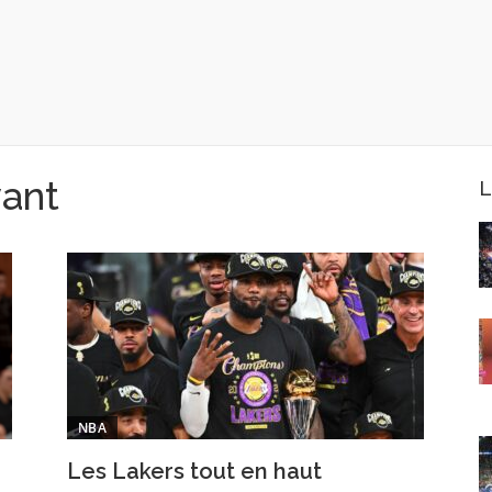
yant
L
NBA
Les Lakers tout en haut