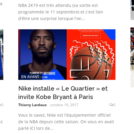
na
NBA 2K19 est très attendu (sa sortie est
programmée le 11 septembre) et c'est loin
d'être une surprise lorsque l'on...
EN AVANT
Nike installe « Le Quartier » et
invite Kobe Bryant à Paris
0
Thierry Lardoux
octobre 19, 2017
0
Vous le savez, Nike est l'équipementier officiel
ns
de la NBA depuis cette saison. On vous en avait
parlé ICI lors de...