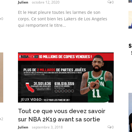
Julien
octobre 12, 2020
0
Et le Heat pleure toutes les larmes de son
corps. Ce sont bien les Lakers de Los Angeles
0
qui remportent le titre...
JEUX VIDEO
Tout ce que vous devez savoir
sur NBA 2K19 avant sa sortie
2
Julien
septembre 3, 2018
0