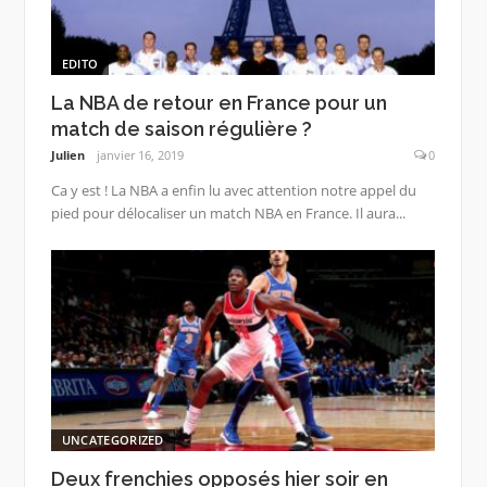
EDITO
La NBA de retour en France pour un
match de saison régulière ?
Julien
janvier 16, 2019
0
Ca y est ! La NBA a enfin lu avec attention notre appel du
pied pour délocaliser un match NBA en France. Il aura...
UNCATEGORIZED
Deux frenchies opposés hier soir en