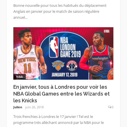
Bonne nouvelle pour tous les habitués du déplacement
Anglais en janvier pour le match de saison régulière
annuel...
NBA
En janvier, tous à Londres pour voir les
NBA Global Games entre les Wizards et
les Knicks
Julien
juin 26, 2018
0
Trois frenchies à Londres le 17 janvier ! Tel est le
programme très alléchant annoncé par la NBA pour le