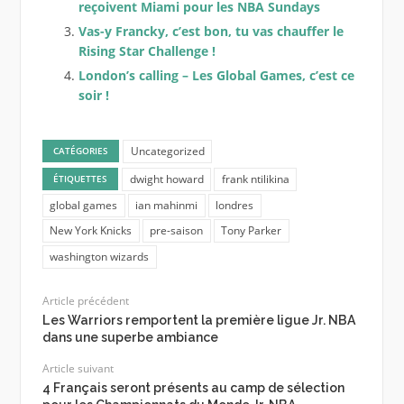
reçoivent Miami pour les NBA Sundays
Vas-y Francky, c’est bon, tu vas chauffer le
Rising Star Challenge !
London’s calling – Les Global Games, c’est ce
soir !
Uncategorized
CATÉGORIES
dwight howard
frank ntilikina
ÉTIQUETTES
global games
ian mahinmi
londres
New York Knicks
pre-saison
Tony Parker
washington wizards
Article précédent
Les Warriors remportent la première ligue Jr. NBA
dans une superbe ambiance
Article suivant
4 Français seront présents au camp de sélection