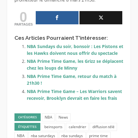
0
PARTAGES
Ces Articles Pourraient T'intéresser:
NBA Sundays du soir, bonsoir : Les Pistons et
les Hawks doivent nous offrir du spectacle
NBA Prime Time Game, les Grizz se déplacent
chez les loups de Minny
NBA Prime Time Game, retour du match à
21h30 !
NBA Prime Time Game – Les Warriors savent
recevoir, Brooklyn devrait en faire les frais
NBA
News
CATÉGORIES
beinsports
calendrier
diffusion télé
ÉTIQUETTES
NBA
nba saturdays
nba sundays
prime time