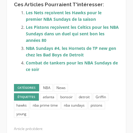
Ces Articles Pourraient T'intéresser:
Les Nets reçoivent les Hawks pour le
premier NBA Sundays de la saison
Les Pistons reçoivent les Celtics pour les NBA
Sundays dans un duel qui sent bon les
années 80
NBA Sundays #4, les Hornets de TP new gen
chez les Bad Boys de Detroit
Combat de tankers pour les NBA Sundays de
ce soir
NBA
News
CATÉGORIES
atlanta
bonsoir
detroit
Griffin
ÉTIQUETTES
hawks
nba prime time
nba sundays
pistons
young
Article précédent