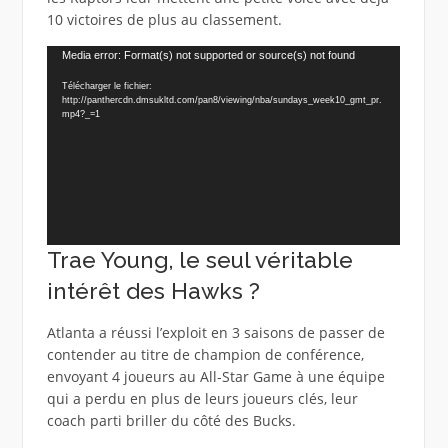
10 victoires de plus au classement.
Lecteur
Media error: Format(s) not supported or source(s) not found
vidéo
Télécharger le fichier:
http://panthercdn.dmsukltd.com/pan8/viewing/nba/sundays_week10_gmt_pr.
mp4?_=1
Trae Young, le seul véritable
intérêt des Hawks ?
Atlanta a réussi l’exploit en 3 saisons de passer de
contender au titre de champion de conférence,
envoyant 4 joueurs au All-Star Game à une équipe
qui a perdu en plus de leurs joueurs clés, leur
coach parti briller du côté des Bucks.