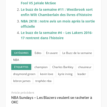
Fool VS JaVale McGee
Le buzz de la semaine #11 : Westbrook sort
enfin Wilt Chamberlain des livres d’histoire
NBA 2K18 : notre avis un mois après la sortie
officielle
Le buzz de la semaine #4 – Les Lakers 2016-
17 rentrent dans l’histoire
Edito
En avant
Le Buzz de la semaine
CATÉGORIES
NBA
champion
Charles Barkley
chouineur
ÉTIQUETTES
draymond green
kevin love
kyrie irving
leader
lebron james
trophée nba
Article précédent
NBA Sundays – Les Blazers veulent se racheter à
OKC