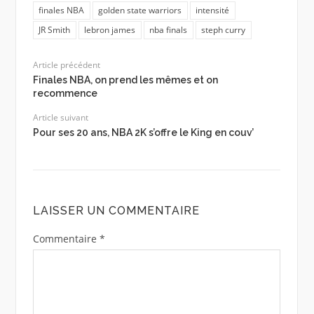
finales NBA
golden state warriors
intensité
JR Smith
lebron james
nba finals
steph curry
Article précédent
Finales NBA, on prend les mêmes et on
recommence
Article suivant
Pour ses 20 ans, NBA 2K s’offre le King en couv’
LAISSER UN COMMENTAIRE
Commentaire
*