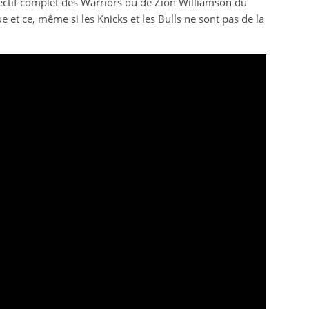
ectif complet des Warriors ou de Zion Williamson du
que et ce, même si les Knicks et les Bulls ne sont pas de la