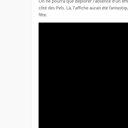
On ne pourra que déplorer l’absence d’un eff
côté des Pels. Là, l’affiche aurait été fantasti
fête.