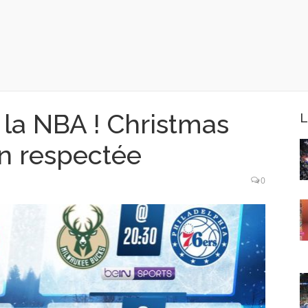
 la NBA ! Christmas
L
on respectée
0