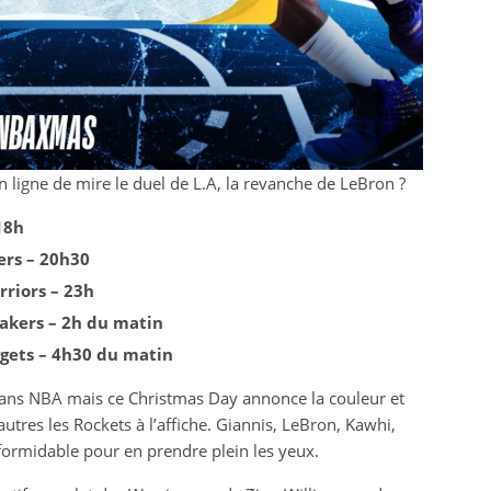
igne de mire le duel de L.A, la revanche de LeBron ?
18h
ers – 20h30
riors – 23h
Lakers – 2h du matin
gets – 4h30 du matin
es fans NBA mais ce Christmas Day annonce la couleur et
utres les Rockets à l’affiche. Giannis, LeBron, Kawhi,
formidable pour en prendre plein les yeux.