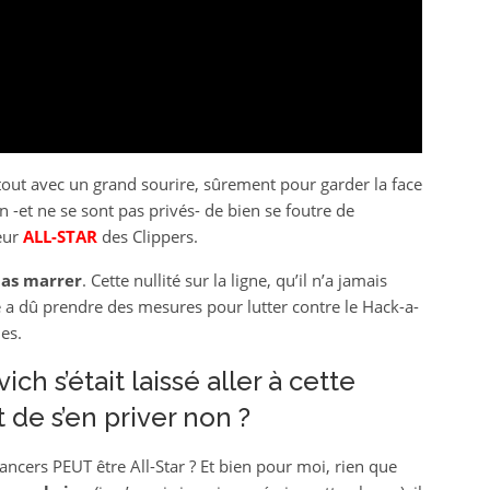
tout avec un grand sourire, sûrement pour garder la face
n -et ne se sont pas privés- de bien se foutre de
ieur
ALL-STAR
des Clippers.
pas marrer
. Cette nullité sur la ligne, qu’il n’a jamais
ue a dû prendre des mesures pour lutter contre le Hack-a-
es.
 s’était laissé aller à cette
t de s’en priver non ?
ncers PEUT être All-Star ? Et bien pour moi, rien que