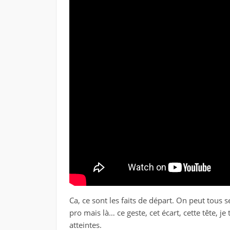
Ca, ce sont les faits de départ. On peut tous 
pro mais là… ce geste, cet écart, cette tête, j
atteintes.