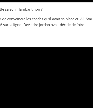
tte saison, flambant non ?
 de convaincre les coachs qu’il avait sa place au All-Star
sur la ligne- DeAndre Jordan avait décidé de faire