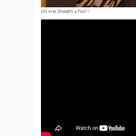
Un vrai Shaqtin a fool !