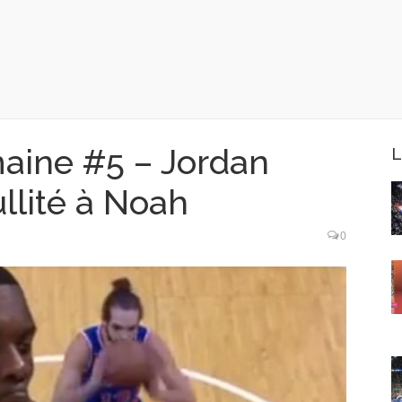
maine #5 – Jordan
L
llité à Noah
0