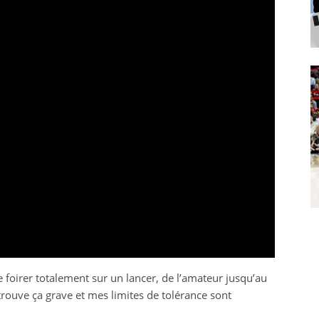
se foirer totalement sur un lancer, de l’amateur jusqu’au
e trouve ça grave et mes limites de tolérance sont