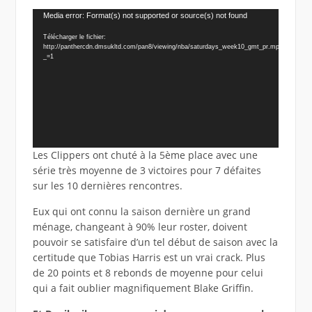
Lecteur
Media error: Format(s) not supported or source(s) not found
vidéo
Télécharger le fichier:
http://panthercdn.dmsukltd.com/pan8/viewing/nba/saturdays_week10_gmt_pr.mp4?
_=1
Les Clippers ont chuté à la 5ème place avec une
série très moyenne de 3 victoires pour 7 défaites
sur les 10 dernières rencontres.
Eux qui ont connu la saison dernière un grand
ménage, changeant à 90% leur roster, doivent
pouvoir se satisfaire d’un tel début de saison avec la
certitude que Tobias Harris est un vrai crack. Plus
de 20 points et 8 rebonds de moyenne pour celui
qui a fait oublier magnifiquement Blake Griffin.