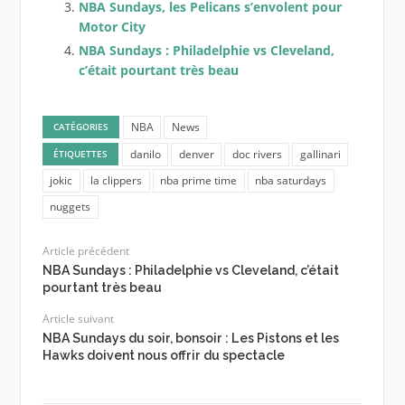
NBA Sundays, les Pelicans s’envolent pour
Motor City
NBA Sundays : Philadelphie vs Cleveland,
c’était pourtant très beau
NBA
News
CATÉGORIES
danilo
denver
doc rivers
gallinari
ÉTIQUETTES
jokic
la clippers
nba prime time
nba saturdays
nuggets
Article précédent
NBA Sundays : Philadelphie vs Cleveland, c’était
pourtant très beau
Article suivant
NBA Sundays du soir, bonsoir : Les Pistons et les
Hawks doivent nous offrir du spectacle