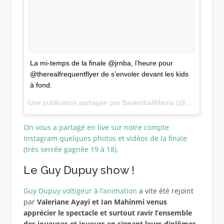
La mi-temps de la finale @jrnba, l’heure pour
@therealfrequentflyer de s’envoler devant les kids
à fond.
Une publication partagée par
BasketballMania
(@basketballmaniafr) le
On vous a partagé en live sur notre compte
Instagram quelques photos et vidéos de la finale
(très serrée gagnée 19 à 18).
Le Guy Dupuy show !
Guy Dupuy voltigeur à l’animation
a vite été rejoint
par
Valeriane Ayayi et Ian Mahinmi venus
apprécier le spectacle et surtout ravir l’ensemble
des joueuses et joueurs en signant leurs diplômes