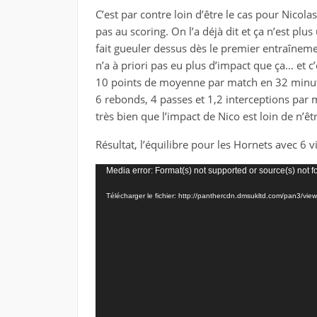
C’est par contre loin d’être le cas pour Nicol
pas au scoring. On l’a déjà dit et ça n’est plus
fait gueuler dessus dès le premier entraîneme
n’a à priori pas eu plus d’impact que ça… et c’
10 points de moyenne par match en 32 minutes
6 rebonds, 4 passes et 1,2 interceptions par
très bien que l’impact de Nico est loin de n’êt
Résultat, l’équilibre pour les Hornets avec 6 vi
Lecteur
Media error: Format(s) not supported or source(s) not 
vidéo
Télécharger le fichier: http://panthercdn.dmsukltd.com/pan3/