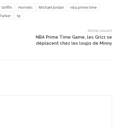
Griffin
Hornets
Michael Jordan
nba prime time
Parker
tp
Article suivant
NBA Prime Time Game, les Grizz se
déplacent chez les loups de Minny