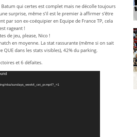
as Batum qui certes est complet mais ne décolle toujours
 une surprise, même s’il est le premier à affirmer s’être
nt par son ex-coéquipier en Equipe de France TP, cela
est rageant !
 de jeu, please, Nico !
 match en moyenne. La stat rassurante (même si on sait
re QUE dans les stats visibles), 42% du parking.
ctoires et 6 défaites.
found
viewing/nba/sundays_week4_cet_pr.mp4?_=1