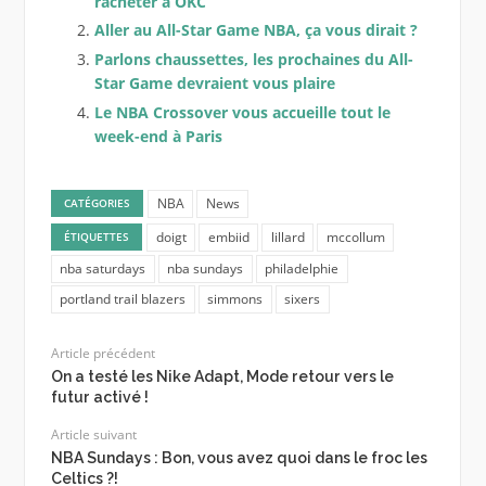
racheter à OKC
Aller au All-Star Game NBA, ça vous dirait ?
Parlons chaussettes, les prochaines du All-
Star Game devraient vous plaire
Le NBA Crossover vous accueille tout le
week-end à Paris
NBA
News
CATÉGORIES
doigt
embiid
lillard
mccollum
ÉTIQUETTES
nba saturdays
nba sundays
philadelphie
portland trail blazers
simmons
sixers
Article précédent
On a testé les Nike Adapt, Mode retour vers le
futur activé !
Article suivant
NBA Sundays : Bon, vous avez quoi dans le froc les
Celtics ?!