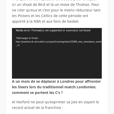
ici un shoot de Bird et là un move de Thomas. Pour
ne citer qu’eux et c’est pour le moins réducteur tant
les Pistons et les Celtics de cette période ont
apporté à la NBA et aux fans de basket.
Lecteur
Media error: Format(s) not supported or source(s) not found
vidéo
Télécharger le fichier:
http://panthercdn.dmsukltd.com/pan2/viewing/nba/102908_nba_showdown_week_8_pr.mp4?
_=1
A un mois de se déplacer à Londres pour affronter
les Sixers lors du traditionnel match Londonien,
comment se portent les C’s ?
Al Horford ne peut qu’exprimer sa joie en voyant le
record actuel de la franchise :