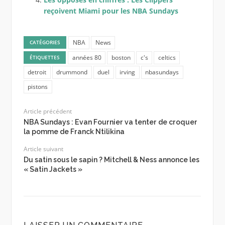
reçoivent Miami pour les NBA Sundays
NBA
News
CATÉGORIES
années 80
boston
c's
celtics
ÉTIQUETTES
detroit
drummond
duel
irving
nbasundays
pistons
Article précédent
NBA Sundays : Evan Fournier va tenter de croquer
la pomme de Franck Ntilikina
Article suivant
Du satin sous le sapin ? Mitchell & Ness annonce les
« Satin Jackets »