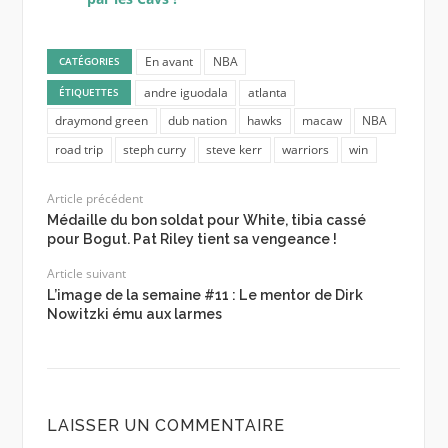
En avant
NBA
CATÉGORIES
andre iguodala
atlanta
ÉTIQUETTES
draymond green
dub nation
hawks
macaw
NBA
road trip
steph curry
steve kerr
warriors
win
Article précédent
Médaille du bon soldat pour White, tibia cassé
pour Bogut. Pat Riley tient sa vengeance !
Article suivant
L’image de la semaine #11 : Le mentor de Dirk
Nowitzki ému aux larmes
LAISSER UN COMMENTAIRE