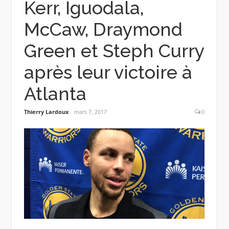
Kerr, Iguodala,
McCaw, Draymond
Green et Steph Curry
après leur victoire à
Atlanta
Thierry Lardoux
mars 7, 2017
0